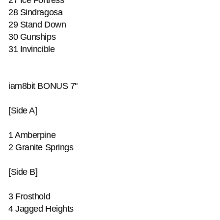
27 Ice Fortress
28 Sindragosa
29 Stand Down
30 Gunships
31 Invincible
iam8bit BONUS 7"
[Side A]
1 Amberpine
2 Granite Springs
[Side B]
3 Frosthold
4 Jagged Heights