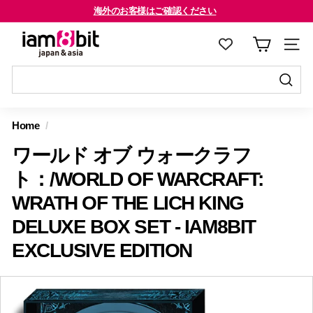
コ
海外のお客様はご確認ください
ン
※当店を装った偽サイト(コピーサイト)にご注意ください
ス
i
テ
ラ
a
ン
イ
m
ツ
ド
8
に
送
シ
送
ス
信
b
ョ
信
Home
/
キ
す
i
ー
す
ッ
る
ワールド オブ ウォークラフ
を
t
る
プ
止
j
ト：/WORLD OF WARCRAFT:
す
め
a
WRATH OF THE LICH KING
る
る
p
DELUXE BOX SET - IAM8BIT
a
EXCLUSIVE EDITION
n
&
a
s