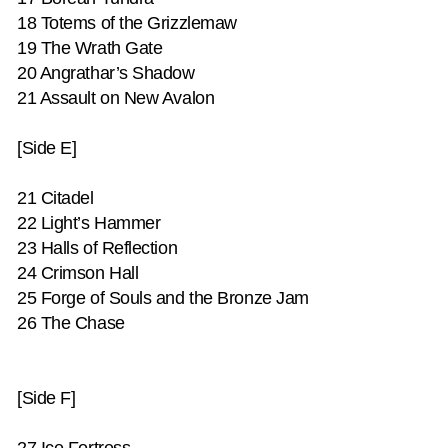
18 Totems of the Grizzlemaw
19 The Wrath Gate
20 Angrathar’s Shadow
21 Assault on New Avalon
[Side E]
21 Citadel
22 Light’s Hammer
23 Halls of Reflection
24 Crimson Hall
25 Forge of Souls and the Bronze Jam
26 The Chase
[Side F]