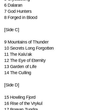
6 Dalaran
7 God Hunters
8 Forged in Blood
[Side C]
9 Mountains of Thunder
10 Secrets Long Forgotten
11 The Kalu’ak
12 The Eye of Eternity
13 Garden of Life
14 The Culling
[Side D]
15 Howling Fjord
16 Rise of the Vrykul
17 Borean Tundra