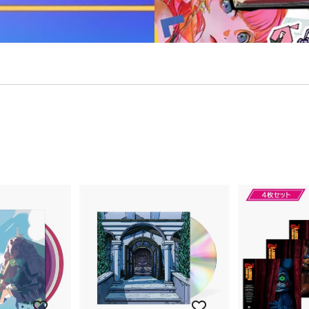
カ
カ
ー
ー
ト
ト
に
に
入
入