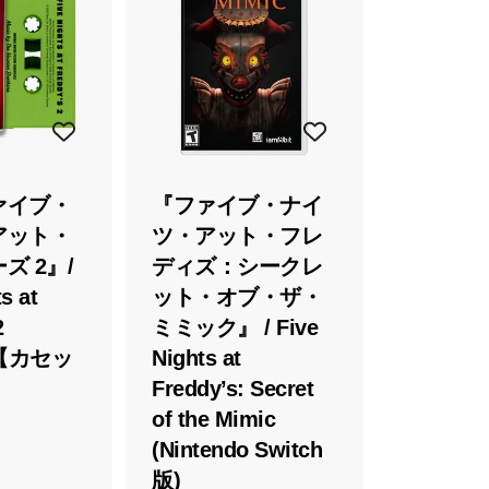
カ
カ
ー
ー
ト
ト
に
に
入
入
れ
れ
る
る
ァイブ・
『ファイブ・ナイ
アット・
ツ・アット・フレ
ズ 2』/
ディズ：シークレ
s at
ット・オブ・ザ・
2
ミミック』 / Five
te【カセッ
Nights at
】
Freddy’s: Secret
of the Mimic
(Nintendo Switch
版)