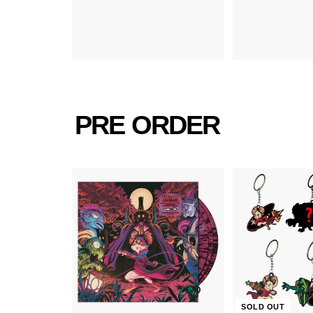
,
8
5
0
8
0
PRE ORDER
カ
ー
ト
に
入
れ
SOLD OUT