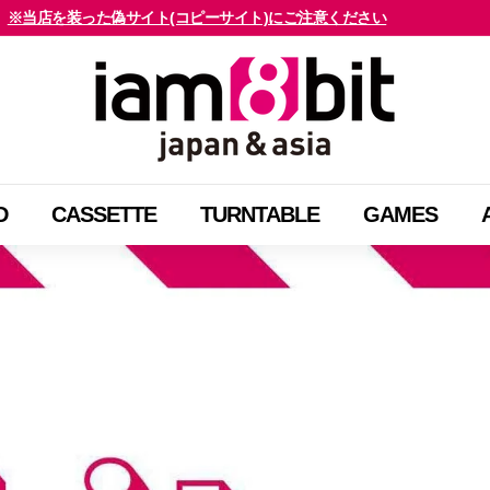
海外のお客様はご確認ください
ス
i
ラ
a
イ
m
ド
8
シ
b
ョ
D
CASSETTE
TURNTABLE
GAMES
i
ー
t
を
j
止
a
め
p
る
a
n
&
a