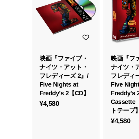
カ
8
ー
0
ト
に
入
れ
る
映画『ファイブ・
映画『フ
ナイツ・アット・
ナイツ・
フレディーズ 2』/
フレディー
Five Nights at
Five Night
Freddy’s 2【CD】
Freddy’s 
Casset
¥
¥4,580
トテープ
4
¥
¥4,580
,
4
5