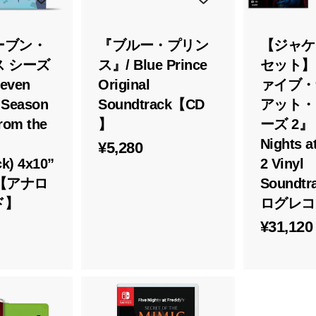
れ
れ
る
る
ーブン・
『ブルー・プリン
【ジャケ
 シーズ
ス』/ Blue Prince
セット】
teven
Original
ァイブ・
 Season
Soundtrack【CD
アット・
from the
】
ーズ 2』 /
Nights a
¥
¥5,280
k) 4x10”
2 Vinyl
5
et【アナロ
Soundt
,
ド】
ログレコ
2
¥31,120
8
0
,