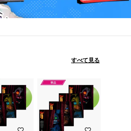
すべて見る
カ
カ
ー
ー
ト
ト
に
に
入
入