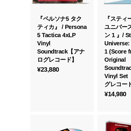
れ
る
『ペルソナ5 タク
『スティ
ティカ』 / Persona
ユニバース
5 Tactica 4xLP
ン 1 』/ S
Vinyl
Universe:
Soundtrack【アナ
1 (Score 
ログレコード】
Original
Soundtrac
¥
¥23,880
Vinyl S
2
グレコー
3
¥
¥14,980
,
1
8
4
8
,
0
9