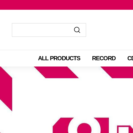
コ
ン
テ
ン
ツ
送
送
に
信
信
ス
す
す
ALL PRODUCTS
RECORD
C
キ
る
る
ッ
プ
す
る