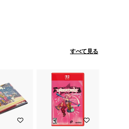
すべて見る
カ
カ
ー
ー
ト
ト
に
に
入
入
れ
れ