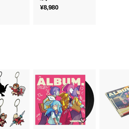
¥
¥8,980
8
,
9
8
0
カ
ー
ト
に
入
れ