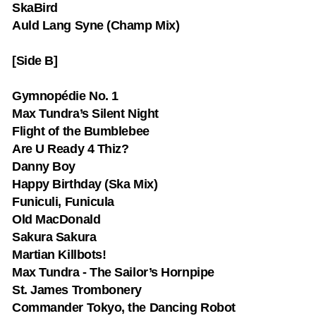
SkaBird
Auld Lang Syne (Champ Mix)
[Side B]
Gymnopédie No. 1
Max Tundra’s Silent Night
Flight of the Bumblebee
Are U Ready 4 Thiz?
Danny Boy
Happy Birthday (Ska Mix)
Funiculi, Funicula
Old MacDonald
Sakura Sakura
Martian Killbots!
Max Tundra - The Sailor’s Hornpipe
St. James Trombonery
Commander Tokyo, the Dancing Robot