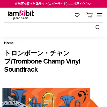
コ
※当店を装った偽サイト(コピーサイト)にご注意ください
ン
海外のお客様はご確認ください
ス
i
テ
ラ
a
ン
イ
m
ツ
ド
8
に
送
シ
送
ス
信
b
ョ
信
Home
/
キ
す
i
ー
す
ッ
る
トロンボーン・チャン
を
t
る
プ
止
j
プ/Trombone Champ Vinyl
す
め
a
Soundtrack
る
る
p
a
n
&
a
s