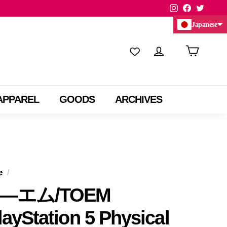
Instagram
Facebook
Twitte
Japanese
Chinese (China)
Chinese (Taiwan)
APPAREL
GOODS
ARCHIVES
e
/
―エム/TOEM
layStation 5 Physical