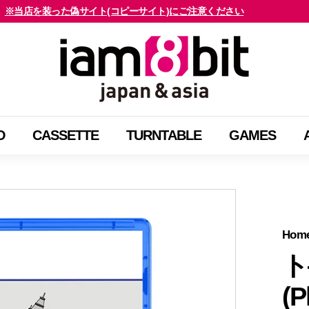
※当店を装った偽サイト(コピーサイト)にご注意ください
海外のお客様はご確認ください
ス
i
ラ
a
イ
m
ド
8
シ
b
ョ
D
CASSETTE
TURNTABLE
GAMES
i
ー
t
を
j
止
a
め
p
る
a
Hom
n
ト
&
(P
a