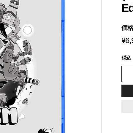
s
Ed
i
a
価
¥6,
税込