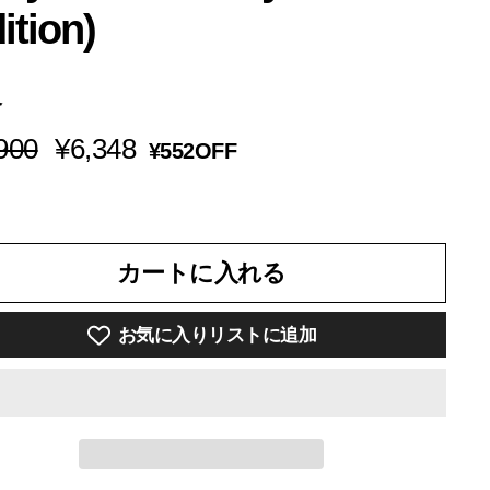
ition)
格
¥6,900
SALE
¥6,348
900
¥6,348
¥552OFF
PRICE
カートに入れる
お気に入りリストに追加