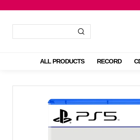
コ
ン
テ
ン
ツ
送
送
に
信
信
ス
す
す
ALL PRODUCTS
RECORD
C
キ
る
る
ッ
プ
す
る