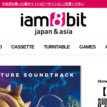
※当店を装った偽サイト(コピーサイト)にご注意ください
海外のお客様はご確認ください
ス
i
ラ
a
イ
m
ド
8
シ
b
ョ
D
CASSETTE
TURNTABLE
GAMES
i
ー
t
を
j
止
a
め
p
る
a
Hom
n
【
&
詞
a