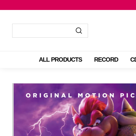
コ
ン
テ
ン
ツ
送
送
に
信
信
ス
す
す
ALL PRODUCTS
RECORD
C
キ
る
る
ッ
プ
す
る