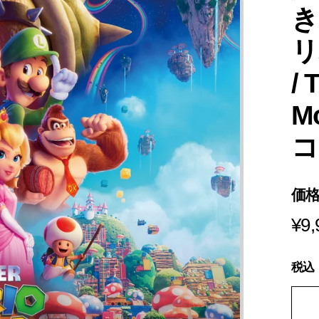
s
き
i
a
リ
/ 
M
コ
価
¥9,
税込