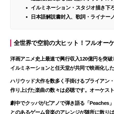
イルミネーション・スタジオ描き下
日本語解説書封入、歌詞・ライナー
全世界で空前の大ヒット！フルオー
洋画アニメ史上最速で興行収入120億円を突破
イルミネーションと任天堂が共同で映画化し
ハリウッド大作を数多く手掛ける
ブライアン
作り上げた楽曲の数々は必聴です。オーケス
劇中でクッパがピアノで弾き語る
「Peaches」
とのあるゲーム音楽のアレンジが随所に散り