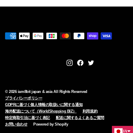
9
8
0
Instagram
Facebook
Twitter
© 2026 iam8bit japan & asia All Rights Reserved
プライバシーポリシー
GDPRに基づく個人情報の取扱いに関する通知
海外配送について（WorldShopping BIZ）
利用規約
特定商取引法に基づく表記
配送に関するよくあるご質問
お問い合わせ
Powered by Shopify
ZH-CN
ZH-TW
JA