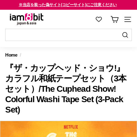
コ
※当店を装った偽サイト(コピーサイト)にご注意ください
ン
海外のお客様はご確認ください
ス
i
テ
ラ
a
ン
イ
m
ツ
ド
8
に
送
シ
送
ス
信
b
ョ
信
Home
/
キ
す
i
ー
す
ッ
る
『ザ・カップヘッド・ショウ!』
を
t
る
プ
止
j
カラフル和紙テープセット（3本
す
め
a
セット）/The Cuphead Show!
る
る
p
Colorful Washi Tape Set (3-Pack
a
Set)
n
&
a
s