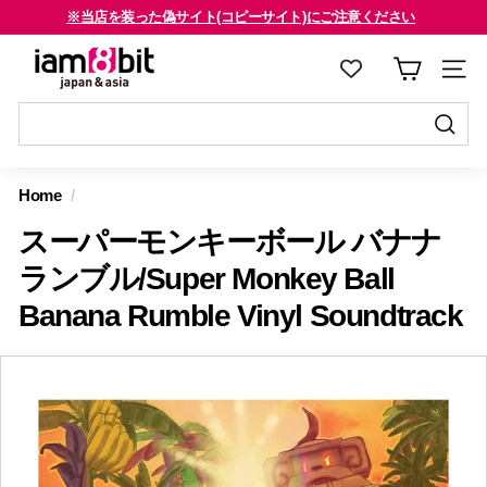
コ
※当店を装った偽サイト(コピーサイト)にご注意ください
ン
海外のお客様はご確認ください
ス
i
テ
ラ
a
ン
イ
m
ツ
ド
8
に
送
シ
送
ス
信
b
ョ
信
Home
/
キ
す
i
ー
す
ッ
る
スーパーモンキーボール バナナ
を
t
る
プ
止
j
ランブル/Super Monkey Ball
す
め
a
Banana Rumble Vinyl Soundtrack
る
る
p
a
n
&
a
s