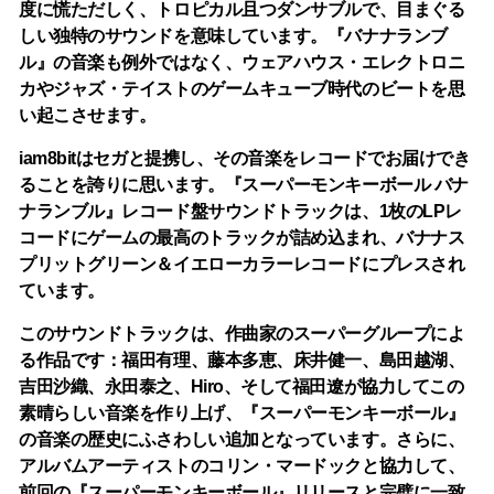
度に慌ただしく、トロピカル且つダンサブルで、目まぐる
しい独特のサウンドを意味しています。『バナナランブ
ル』の音楽も例外ではなく、ウェアハウス・エレクトロニ
カやジャズ・テイストのゲームキューブ時代のビートを思
い起こさせます。
iam8bitはセガと提携し、その音楽をレコードでお届けでき
ることを誇りに思います。『スーパーモンキーボール バナ
ナランブル』レコード盤サウンドトラックは、1枚のLPレ
コードにゲームの最高のトラックが詰め込まれ、バナナス
プリットグリーン＆イエローカラーレコードにプレスされ
ています。
このサウンドトラックは、作曲家のスーパーグループによ
る作品です：福田有理、藤本多恵、床井健一、島田越湖、
吉田沙織、永田泰之、Hiro、そして福田遼が協力してこの
素晴らしい音楽を作り上げ、『スーパーモンキーボール』
の音楽の歴史にふさわしい追加となっています。さらに、
アルバムアーティストのコリン・マードックと協力して、
前回の『スーパーモンキーボール』リリースと完璧に一致