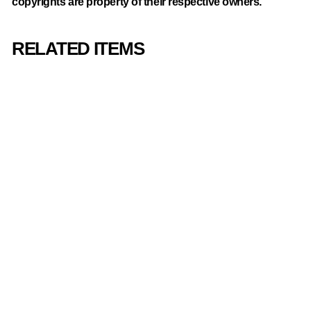
copyrights are property of their respective owners.
RELATED ITEMS
SOLD OUT
スーパーモンキー
ボール バナナラ
ンブル/Super
Monkey Ball
Banana Rumble
Vinyl Soundtrack