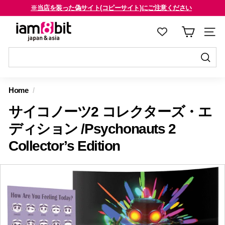
コ
※当店を装った偽サイト(コピーサイト)にご注意ください
ン
海外のお客様はご確認ください
ス
i
テ
ラ
a
ン
イ
m
ツ
ド
8
に
送
シ
送
ス
信
b
ョ
信
Home
/
キ
す
i
ー
す
ッ
る
サイコノーツ2 コレクターズ・エ
を
t
る
プ
止
j
ディション /Psychonauts 2
す
め
a
Collector’s Edition
る
る
p
a
n
&
a
s