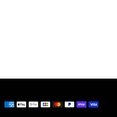
SOLD OUT
サイコノーツ2 コ
レクターズ・エデ
ィション
/Psychonauts 2
Collector’s
Edition
¥
¥28,000
2
8
,
0
0
0