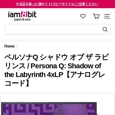
コ
※当店を装った偽サイト(コピーサイト)にご注意ください
ン
海外のお客様はご確認ください
ス
i
テ
ラ
a
ン
イ
m
ツ
ド
8
に
送
シ
送
ス
信
b
ョ
信
Home
/
キ
す
i
ー
す
ッ
る
ペルソナQ シャドウ オブ ザ ラビ
を
t
る
プ
止
j
リンス / Persona Q: Shadow of
す
め
a
the Labyrinth 4xLP【アナログレ
る
る
p
コード】
a
n
&
a
s