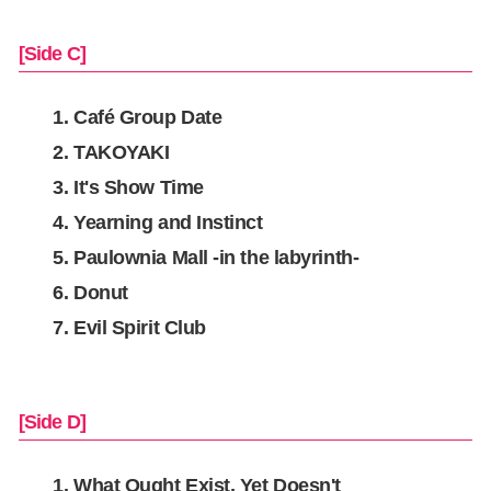
[Side C]
Café Group Date
TAKOYAKI
It's Show Time
Yearning and Instinct
Paulownia Mall -in the labyrinth-
Donut
Evil Spirit Club
[Side D]
What Ought Exist, Yet Doesn't