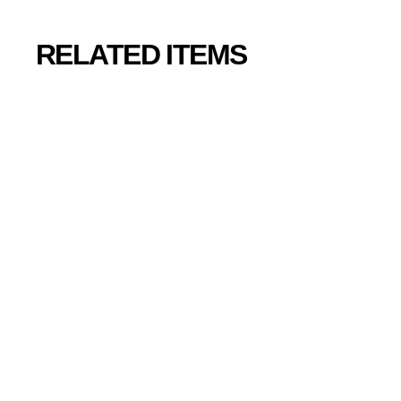
RELATED ITEMS
SOLD OUT
Monument
Valley/モニュメ
ント・バレー
トリオTシャツ