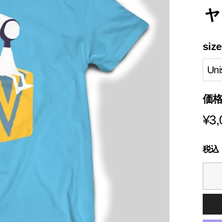
s
ャ
i
a
size
価
¥3,
税込