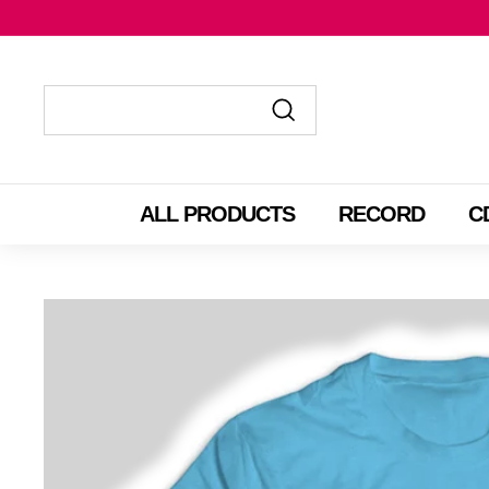
コ
ン
テ
ン
ツ
送
送
に
信
信
ス
す
す
ALL PRODUCTS
RECORD
C
キ
る
る
ッ
プ
す
る