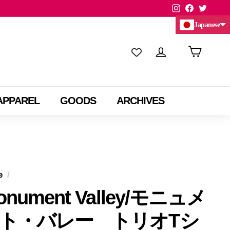
Instagram
Facebook
Twitte
Japanese
Chinese (China)
Chinese (Taiwan)
APPAREL
GOODS
ARCHIVES
e
/
onument Valley/モニュメ
ト・バレー トリオTシ