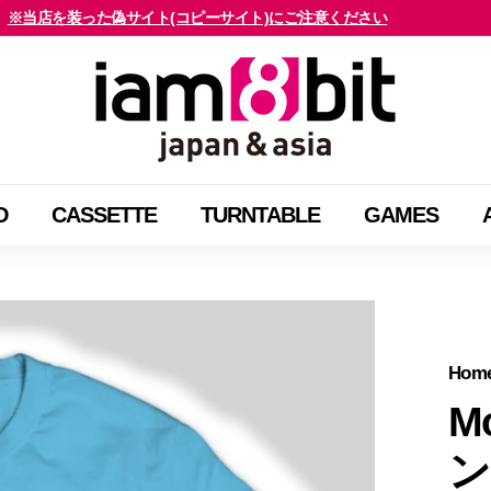
※当店を装った偽サイト(コピーサイト)にご注意ください
海外のお客様はご確認ください
ス
i
ラ
a
イ
m
ド
8
シ
b
ョ
D
CASSETTE
TURNTABLE
GAMES
i
ー
t
を
j
止
a
め
p
る
a
Hom
n
M
&
ン
a