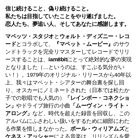
信じ続けること、偽り続けること。
私たちは目指していたことをやり遂げました。
恋人たち、夢追い人、そしてあなたに感謝します。
マペッツ・スタジオ
と
ウォルト・ディズニー・レコ
ード
とコラボして、
『マペット・ムービー』
のサウ
ンドトラックを完全リマスターしてレコードでリリ
ースすることは、
iam8bit
にとって絶対的な夢の実現
となりました（…というのは、すこぶる気分がい
い！）。1979年のオリジナル・リリースから40年以
上、我々はマペット・シアターの舞台裏を探し回
り、オスカーにノミネートされた（日本では松たか
子での歌唱でも人気の）
「レインボー・コネクショ
ン」
やドライブ旅行の小曲
「ムーヴィン・ライト・
アロング」
など、時代を超えた録音を回収し、この
アルバムにふさわしい扱いをするために細部にわた
る作業を惜しまなかった。
ポール・ウィリアムズ
と
ケネス・アッシャー
による音楽は、リリシズムを愛