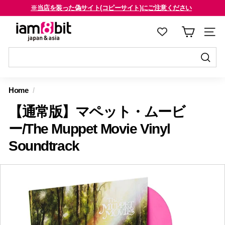
コ
※当店を装った偽サイト(コピーサイト)にご注意ください
ン
海外のお客様はご確認ください
ス
i
テ
ラ
a
ン
イ
m
ツ
ド
8
に
送
シ
送
ス
信
b
ョ
信
Home
/
キ
す
i
ー
す
ッ
る
【通常版】マペット・ムービ
を
t
る
プ
止
j
ー/The Muppet Movie Vinyl
す
め
a
Soundtrack
る
る
p
a
n
&
a
s