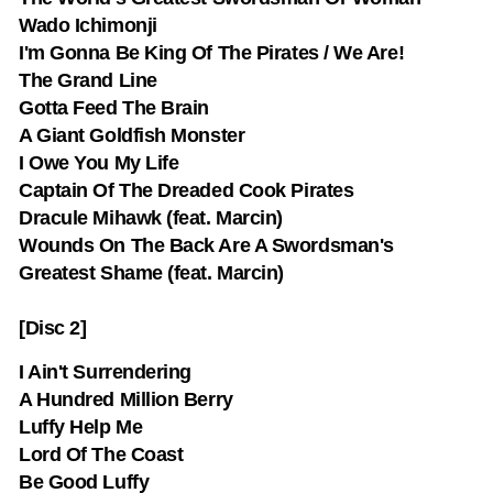
Wado Ichimonji
I'm Gonna Be King Of The Pirates / We Are!
The Grand Line
Gotta Feed The Brain
A Giant Goldfish Monster
I Owe You My Life
Captain Of The Dreaded Cook Pirates
Dracule Mihawk (feat. Marcin)
Wounds On The Back Are A Swordsman's
Greatest Shame (feat. Marcin)
[Disc 2]
I Ain't Surrendering
A Hundred Million Berry
Luffy Help Me
Lord Of The Coast
Be Good Luffy