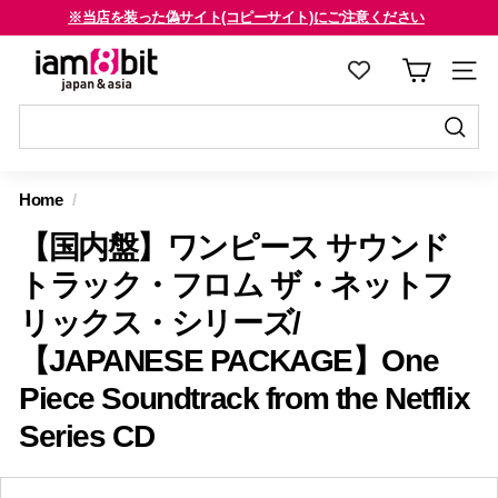
コ
※当店を装った偽サイト(コピーサイト)にご注意ください
ン
海外のお客様はご確認ください
ス
i
テ
ラ
a
ン
イ
m
ツ
ド
8
に
送
シ
送
ス
信
b
ョ
信
Home
/
キ
す
i
ー
す
ッ
る
【国内盤】ワンピース サウンド
を
t
る
プ
止
j
トラック・フロム ザ・ネットフ
す
め
a
リックス・シリーズ/
る
る
p
【JAPANESE PACKAGE】One
a
Piece Soundtrack from the Netflix
n
Series CD
&
a
s