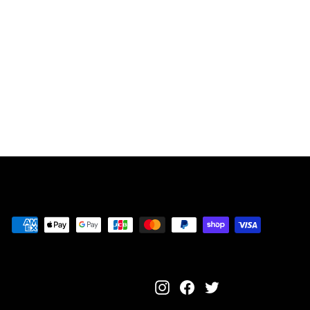
Piece
Soundtrack from
the Netflix Series
CD
¥
¥6,480
6
,
4
8
0
Instagram
Facebook
Twitter