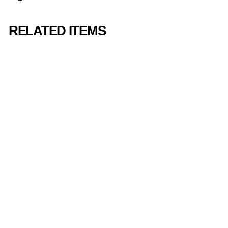
RELATED ITEMS
【国内盤】ワンピ
ース サウンドト
ラック・フロム
ザ・ネットフリッ
クス・シリーズ/
【JAPANESE
PACKAGE】One