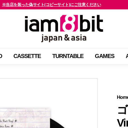
※当店を装った偽サイト(コピーサイト)にご注意ください
海外のお客様はご確認ください
ス
i
ラ
a
イ
m
ド
8
シ
b
ョ
D
CASSETTE
TURNTABLE
GAMES
i
ー
t
を
j
止
a
め
p
る
a
Hom
n
ゴ
&
Vi
a