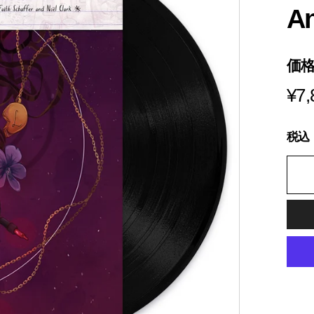
s
An
i
a
価
¥7,
税込