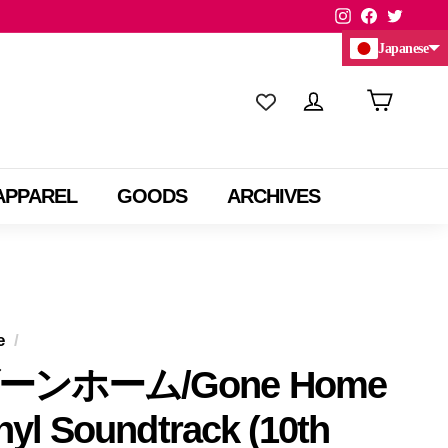
Instagram
Facebook
Twitte
Japanese
Chinese (China)
Chinese (Taiwan)
APPAREL
GOODS
ARCHIVES
e
/
ーンホーム/Gone Home
nyl Soundtrack (10th