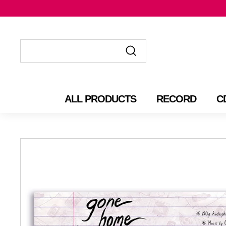
コ
ン
テ
ン
ツ
送
送
に
信
信
ス
す
す
ALL PRODUCTS
RECORD
C
キ
る
る
ッ
プ
す
る