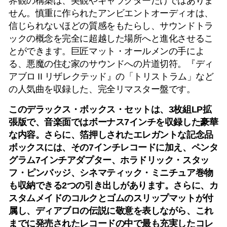
界観の構築は、美観やキャラクターだけではありま
せん。慎重に作られたアンビエントオーディオは、
信じられないほどの質感をもたらし、サウンドトラ
ックの概念を完全に超越した場所へと進化させるこ
とができます。巨匠マット・オールメンの手によ
る、悪魔の住む家のサウンドへの片道切符。『ディ
アブロ II リザレクテッド』の「トリストラム」など
の人気曲を収録した、完全リマスター盤です。
このデラックス・ボックス・セットは、3枚組LP拡
張版で、音楽面ではボーナス7インチを収録した豪華
な内容。さらに、箔押しされたエレガントな記念品
ボックスには、その7インチレコードに加え、ペンタ
グラム7インチアダプター、ホラドリック・スタッ
フ・ピンバッジ、シネマティック・ミニチュア巻物
も収納できる2つの引き出しがあります。さらに、カ
スタムメイドのコルクとゴムのスリップマットが付
属し、ディアブロの伝説に敬意を表しながら、これ
までに発売されたレコードの中で最も充実したコレ