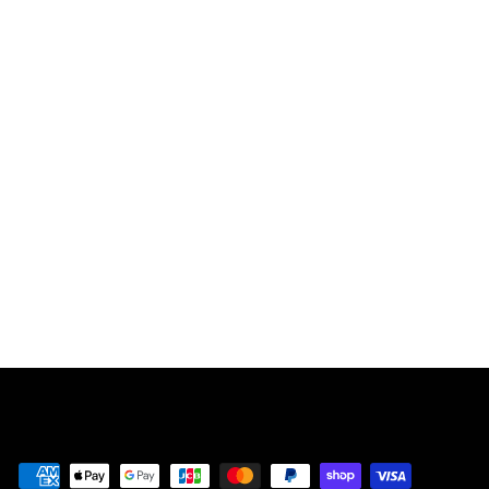
ィアブロ II リザレ
クテッド』LP3枚
組デラックス・ボ
ックスセッ
ト/Diablo II:
Resurrected
3xLP Deluxe Box
Set - iam8bit
Exclusive Edition
¥
¥26,000
2
6
,
0
0
0