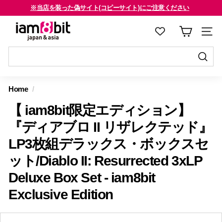
コ
※当店を装った偽サイト(コピーサイト)にご注意ください
ン
海外のお客様はご確認ください
ス
i
テ
ラ
a
ン
イ
m
ツ
ド
8
に
送
シ
送
ス
信
b
ョ
信
Home
/
キ
す
i
ー
す
ッ
る
【 iam8bit限定エディション】
を
t
る
プ
止
j
『ディアブロ II リザレクテッド』
す
め
a
LP3枚組デラックス・ボックスセ
る
る
p
ット/Diablo II: Resurrected 3xLP
a
Deluxe Box Set - iam8bit
n
Exclusive Edition
&
a
s