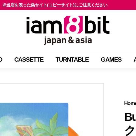
※当店を装った偽サイト(コピーサイト)にご注意ください
海外のお客様はご確認ください
ス
i
ラ
a
イ
m
ド
8
シ
b
ョ
D
CASSETTE
TURNTABLE
GAMES
i
ー
t
を
j
止
a
め
p
る
a
Hom
n
B
&
ク
a