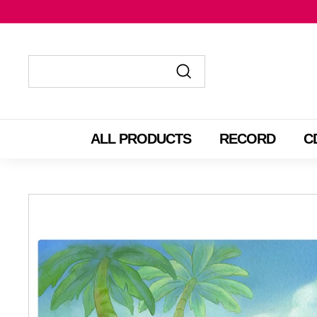
コ
ン
テ
ン
ツ
送
送
に
信
信
ス
す
す
ALL PRODUCTS
RECORD
C
キ
る
る
ッ
プ
す
る