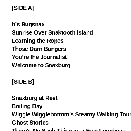
[SIDE A]
It’s Bugsnax
Sunrise Over Snaktooth Island
Learning the Ropes
Those Darn Bungers
You’re the Journalist!
Welcome to Snaxburg
[SIDE B]
Snaxburg at Rest
Boiling Bay
Wiggle Wigglebottom’s Steamy Walking Tou
Ghost Stories
There’s No Such Thing as a Free Lunchpad