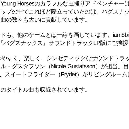
g Horsesのカラフルな虫捕りアドベンチャーは、202
ナップの中でこれほど際立っていたのは、バグスナ
名曲の数々も大いに貢献しています。
も、他のゲームとは一線を画しています。iam8b
『バグズナックス』サウンドトラックLP版にご挨拶
る、親しみやすく、楽しく、シンセティックなサウンド
ール・グスタフソン
（Nicole Gustafsson）が
m）、スイートフライダー（Fryder）がリビングル
トのタイトル曲も収録されています。