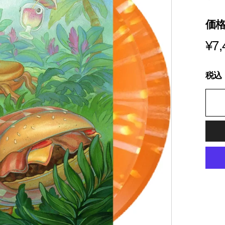
s
i
価
a
¥7,
税込