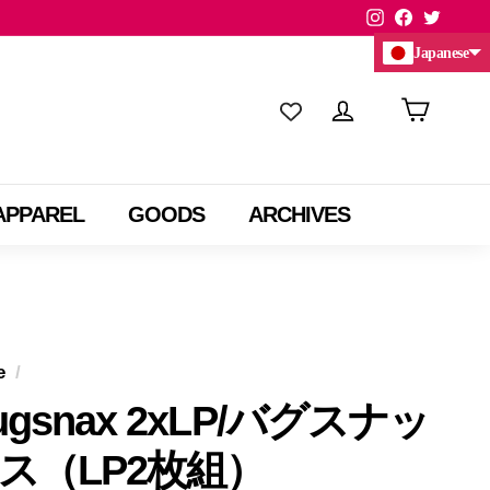
Instagram
Facebook
Twitte
Japanese
Chinese (China)
Chinese (Taiwan)
APPAREL
GOODS
ARCHIVES
e
/
ugsnax 2xLP/バグスナッ
ス（LP2枚組）