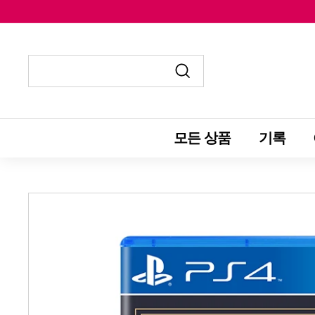
콘
텐
츠
로
건
제
제
너
출
출
뛰
하
하
모든 상품
기록
기
기
기