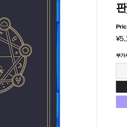
s
판
i
a
Pri
¥5,
부가