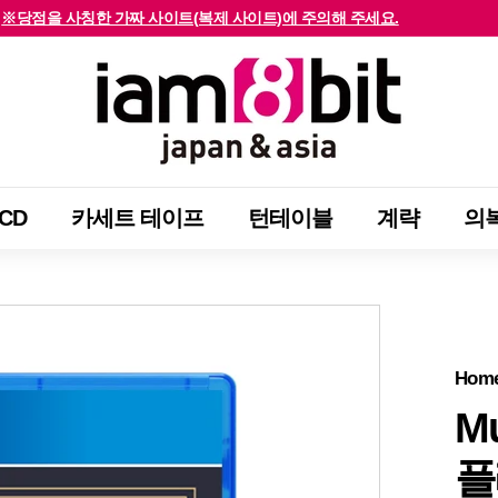
※당점을 사칭한 가짜 사이트(복제 사이트)에 주의해 주세요.
해외 고객님께서는 확인해 주시기 바랍니다.
슬
i
라
a
이
m
드
8
쇼
b
를
CD
카세트 테이프
턴테이블
계략
의
i
중
t
지
j
하
a
십
p
시
a
Hom
오
n
Mu
&
플
a