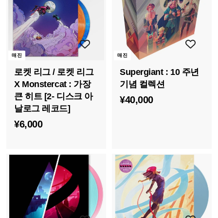
0
매진
매진
로켓 리그 / 로켓 리그
Supergiant : 10 주년
X Monstercat : 가장
기념 컬렉션
큰 히트 [2- 디스크 아
¥
¥40,000
날로그 레코드]
4
¥
¥6,000
0
6
,
,
0
0
0
0
0
0