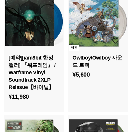
0
8
0
0
매진
[예약][iam8bit 한정
Owlboy/Owlboy 사운
컬러] 『워프레임』 /
드 트랙
Warframe Vinyl
¥
¥5,600
Soundtrack 2XLP
5
Reissue【바이닐】
,
¥
¥11,980
6
1
0
1
0
,
9