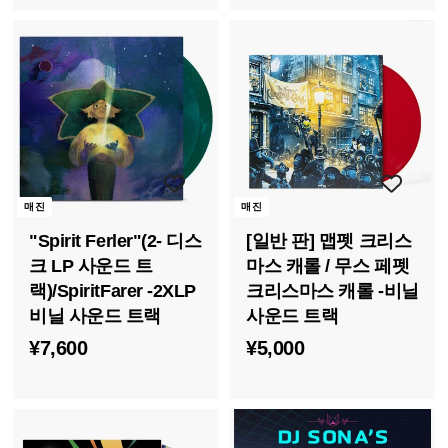
,
0
8
0
0
매진
매진
"Spirit Ferler"(2- 디스
[일반 판] 맵펫 크리스
크 LP 사운드 트
마스 캐롤 / 무스 페펫
랙)/SpiritFarer -2XLP
크리스마스 캐롤 -비닐
비닐 사운드 트랙
사운드 트랙
¥
¥
¥7,600
¥5,000
7
5
,
,
6
0