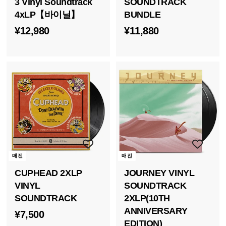
3 Vinyl Soundtrack
SOUNDTRACK
4xLP【바이닐】
BUNDLE
¥
¥
¥12,980
¥11,880
1
1
2
1
,
,
9
8
8
8
0
0
매진
매진
CUPHEAD 2XLP
JOURNEY VINYL
VINYL
SOUNDTRACK
SOUNDTRACK
2XLP(10TH
ANNIVERSARY
¥
¥7,500
EDITION)