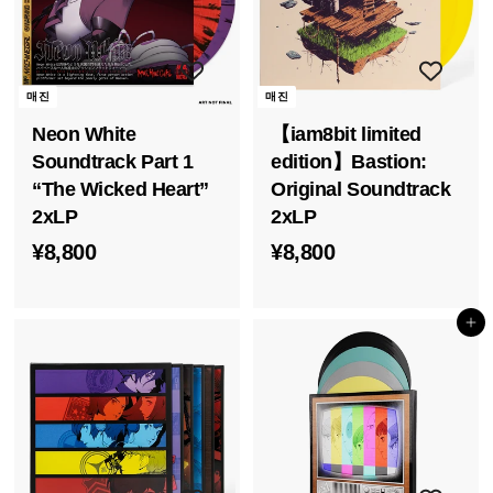
i
a
매진
매진
Neon White
【iam8bit limited
Soundtrack Part 1
edition】Bastion:
“The Wicked Heart”
Original Soundtrack
2xLP
2xLP
¥
¥
¥8,800
¥8,800
8
8
,
,
장바구니에 담기
8
8
0
0
0
0