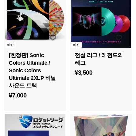
0
0
0
0
매진
매진
[한정판] Sonic
전설 리그 / 레전드의
Colors Ultimate /
레그
Sonic Colors
¥
¥3,500
Ultimate 2XLP 비닐
3
사운드 트랙
,
¥
¥7,000
5
7
0
,
0
0
0