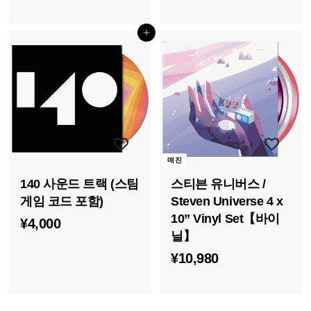
4
,
,
8
장바구니에 담기
0
0
0
0
0
매진
140 사운드 트랙 (스팀
스티븐 유니버스 /
게임 코드 포함)
Steven Universe 4 x
10” Vinyl Set【바이
¥
¥4,000
닐】
4
¥
¥10,980
,
1
0
0
0