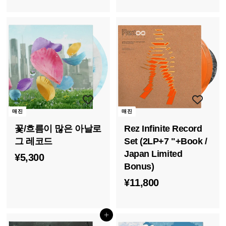
5
,
,
0
6
0
0
0
0
매진
매진
꽃/흐름이 많은 아날로
Rez Infinite Record
그 레코드
Set (2LP+7 "+Book /
Japan Limited
¥
¥5,300
Bonus)
5
¥
¥11,800
,
1
3
1
0
장바구니에 담기
,