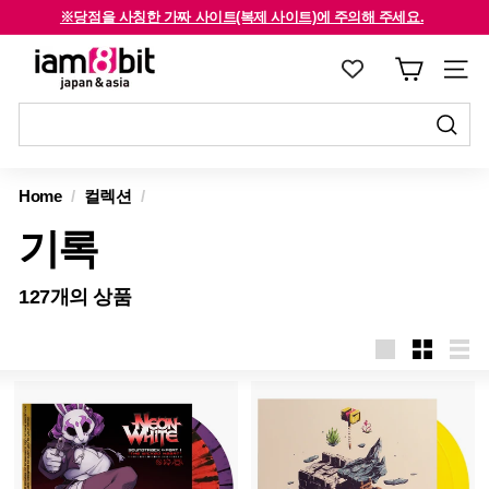
콘
※당점을 사칭한 가짜 사이트(복제 사이트)에 주의해 주세요.
텐
해외 고객은 확인해주세요 /For international customers, click here.
슬
i
츠
라
a
로
이
m
건
드
8
너
제
쇼
제
뛰
출
b
를
출
Home
/
컬렉션
/
기
하
i
중
하
기
기록
지
t
기
하
j
십
127개의 상품
a
시
p
오
a
n
&
a
s