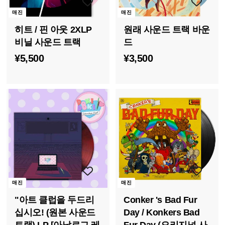
매진
매진
원래 사운드 트랙 바운
히트 / 핀 아웃 2XLP
드
비닐 사운드 트랙
¥
¥
¥3,500
¥5,500
3
5
,
,
5
5
0
0
0
0
매진
매진
"아트 클럽을 두드리
Conker 's Bad Fur
십시오! (원본 사운드
Day / Konkers Bad