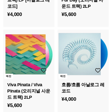
트랙) LP [아날로그 레
Fur Day (오리지널 사
코드]
운드 트랙) 2LP
¥
¥
¥4,000
¥5,600
4
5
,
,
0
6
0
0
0
0
매진
매진
Viva Pinata / Viva
흐름/흐름 아날로그 레
Pinata (오리지널 사운
코드
드 트랙) 2LP
¥
¥4,000
¥
¥5,600
4