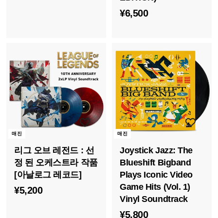
7
¥
¥6,500
,
6
5
,
0
5
0
0
0
매진
매진
리그 오브 레전드 : 선
Joystick Jazz: The
정 된 오케스트라 작품
Blueshift Bigband
[아날로그 레코드]
Plays Iconic Video
Game Hits (Vol. 1)
¥
¥5,200
Vinyl Soundtrack
5
¥
¥5,800
,