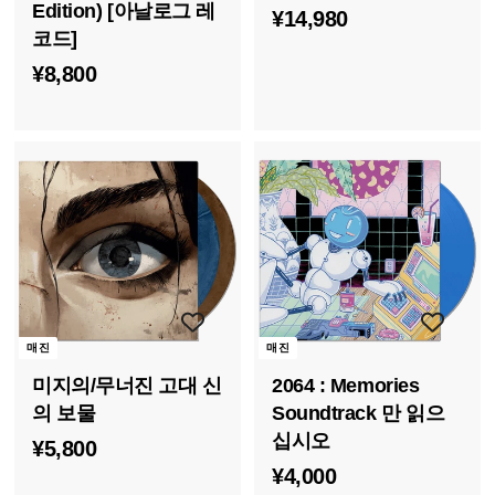
Edition) [아날로그 레
¥
¥14,980
코드]
1
¥
¥8,800
4
8
,
,
9
8
8
0
0
0
매진
매진
미지의/무너진 고대 신
2064 : Memories
의 보물
Soundtrack 만 읽으
십시오
¥
¥5,800
¥
¥4,000
5