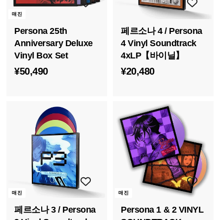
매진
Persona 25th
페르소나 4 / Persona
Anniversary Deluxe
4 Vinyl Soundtrack
Vinyl Box Set
4xLP【바이닐】
¥
¥
¥50,490
¥20,480
5
2
0
0
,
,
4
4
9
8
0
0
매진
매진
페르소나 3 / Persona
Persona 1 & 2 VINYL