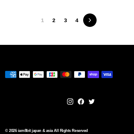
,
0
9
8
1
2
3
4
다
0
음
페
이
지
Instagram
Facebook
Twitter
© 2026 iam8bit japan & asia All Rights Reserved