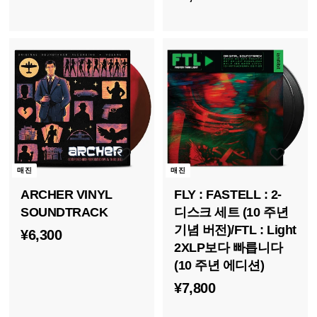
5
2
,
0
8
0
0
0
매진
매진
ARCHER VINYL
FLY : FASTELL : 2-
SOUNDTRACK
디스크 세트 (10 주년
기념 버전)/FTL : Light
¥
¥6,300
2XLP보다 빠릅니다
6
(10 주년 에디션)
,
¥
¥7,800
3
7
0