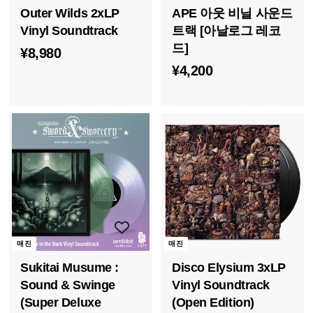
Outer Wilds 2xLP
APE 아웃 비닐 사운드
Vinyl Soundtrack
트랙 [아날로그 레코
드]
¥
¥8,980
¥
¥4,200
8
4
,
,
9
2
8
0
0
0
매진
매진
Sukitai Musume :
Disco Elysium 3xLP
Sound & Swinge
Vinyl Soundtrack
(Super Deluxe
(Open Edition)