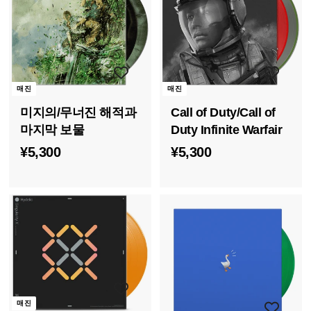
8
0
매진
매진
미지의/무너진 해적과
Call of Duty/Call of
마지막 보물
Duty Infinite Warfair
¥
¥
¥5,300
¥5,300
5
5
,
,
3
3
0
0
0
0
매진