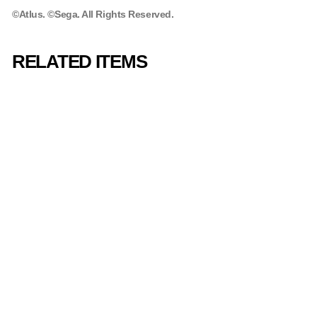
©Atlus. ©Sega. All Rights Reserved.
RELATED ITEMS
『 ペルソナ5 メガ
ミックス 』 /
Persona 5
Megamix Vinyl
Soundtrack【ア
ナログレコード】