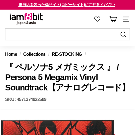
コ
※当店を装った偽サイト(コピーサイト)にご注意ください
ン
海外のお客様はご確認ください
ス
i
テ
ラ
a
ン
イ
m
ツ
ド
8
に
送
シ
送
ス
信
b
ョ
信
Home
/
Collections
/
RE-STOCKING
/
キ
す
i
ー
す
ッ
る
『 ペルソナ5 メガミックス 』 /
を
t
る
プ
止
j
Persona 5 Megamix Vinyl
す
め
a
Soundtrack【アナログレコード】
る
る
p
a
SKU:
4571374922589
n
&
a
s