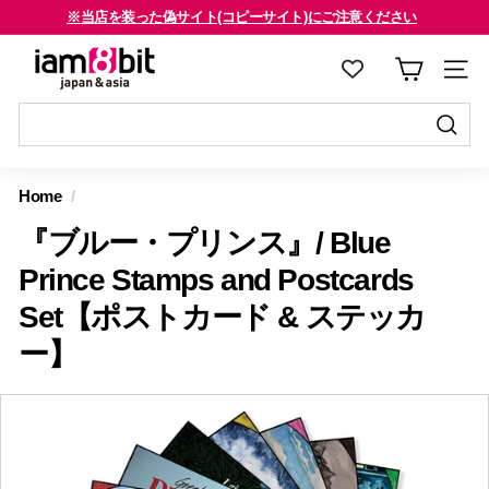
コ
※当店を装った偽サイト(コピーサイト)にご注意ください
ン
海外のお客様はご確認ください
ス
i
テ
ラ
a
ン
イ
m
ツ
ド
8
に
送
シ
送
ス
信
b
ョ
信
Home
/
キ
す
i
ー
す
ッ
る
『ブルー・プリンス』/ Blue
を
t
る
プ
止
j
Prince Stamps and Postcards
す
め
a
Set【ポストカード & ステッカ
る
る
p
ー】
a
n
&
a
s