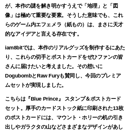
が、本作の謎を解き明かすうえで「地理」と「図
像」は極めて重要な要素。そうした意味でも、これ
らのゲーム内エフェメラ（紙もの）は、まさに天才
的なアイデアと言える存在です。
iam8bit
では、本作のリアルグッズを制作するにあた
り、これらの切手とポストカードをぜひファンの皆
さんに届けたいと考えました。その想いに
Dogubomb
と
Raw Fury
も賛同し、今回のプレミア
ムセットが実現しました。
こちらは
『Blue Prince』 スタンプ＆ポストカード
セット
。厚手のカードストック紙に印刷された13枚
のポストカードには、マウント・ホリーの机の引き
出しやガラクタの山などさまざまなデザインがあし