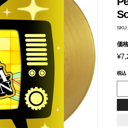
Pe
s
i
So
a
SKU
価
¥7,
税込