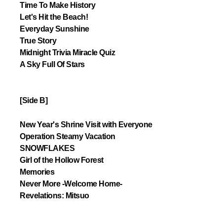
Time To Make History
Let's Hit the Beach!
Everyday Sunshine
True Story
Midnight Trivia Miracle Quiz
A Sky Full Of Stars
[Side B]
New Year's Shrine Visit with Everyone
Operation Steamy Vacation
SNOWFLAKES
Girl of the Hollow Forest
Memories
Never More -Welcome Home-
Revelations: Mitsuo