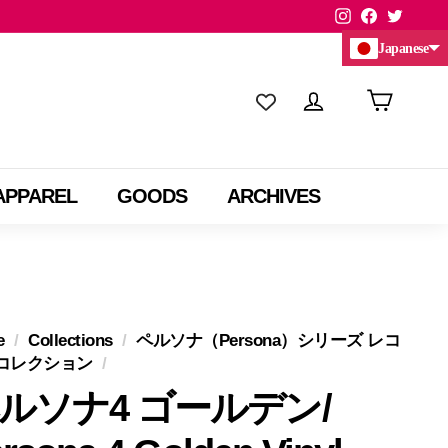
Instagram
Facebook
Twitte
Japanese
Chinese (China)
Chinese (Taiwan)
APPAREL
GOODS
ARCHIVES
e
/
Collections
/
ペルソナ（Persona）シリーズ レコ
コレクション
/
ルソナ4 ゴールデン/