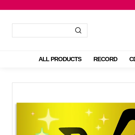
コ
ン
テ
ン
ツ
送
送
に
信
信
ス
す
す
ALL PRODUCTS
RECORD
C
キ
る
る
ッ
プ
す
る