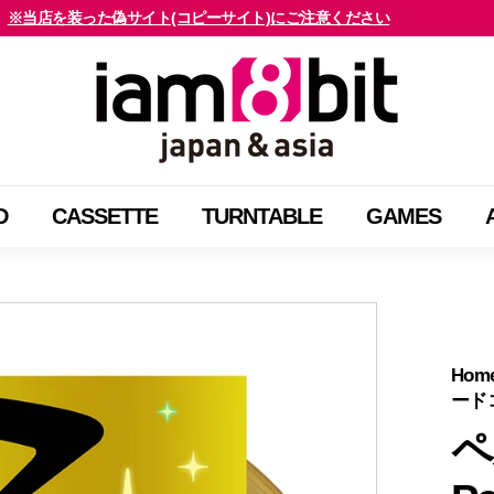
※当店を装った偽サイト(コピーサイト)にご注意ください
海外のお客様はご確認ください
ス
i
ラ
a
イ
m
ド
8
シ
b
ョ
D
CASSETTE
TURNTABLE
GAMES
i
ー
t
を
j
止
a
め
p
る
a
Hom
ード
n
&
ペ
a