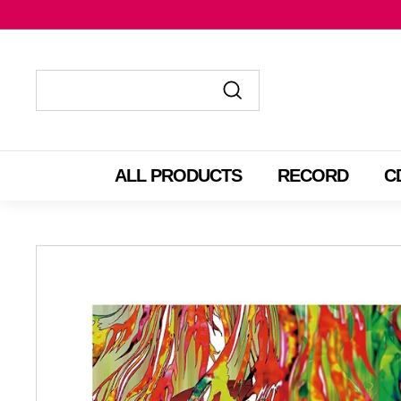
コ
ン
テ
ン
ツ
送
送
に
信
信
ス
す
す
ALL PRODUCTS
RECORD
C
キ
る
る
ッ
プ
す
る