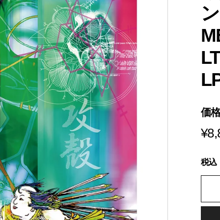
s
i
a
M
LT
L
価
¥8,
税込