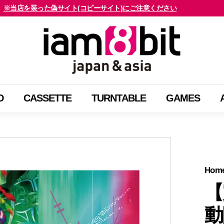
※当店を装った偽サイト(コピーサイト)にご注意ください
海外のお客様はご確認ください
ス
i
ラ
a
イ
m
ド
8
シ
b
ョ
D
CASSETTE
TURNTABLE
GAMES
i
ー
t
を
j
止
a
め
p
る
a
Hom
n
【
&
動
a