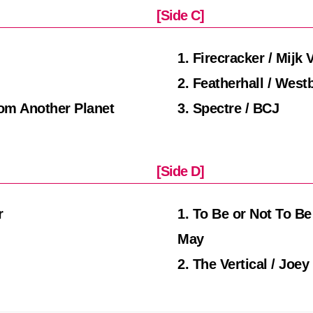
[Side C]
1. Firecracker / Mijk 
2. Featherhall / Wes
rom Another Planet
3. Spectre / BCJ
[Side D]
r
1. To Be or Not To Be
May
2. The Vertical / Joe