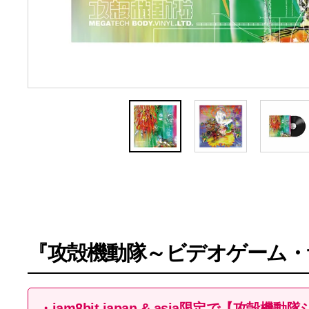
『攻殻機動隊～ビデオゲーム・
・iam8bit japan & asia限定で【