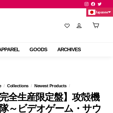
Instagram
Facebook
Twitte
Japanese
Chinese (China)
Chinese (Taiwan)
APPAREL
GOODS
ARCHIVES
e
/
Collections
/
Newest Products
/
完全生産限定盤】攻殻機
隊～ビデオゲーム・サウ