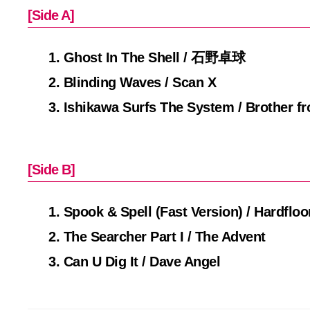
[Side A]
1. Ghost In The Shell / 石野卓球
2. Blinding Waves / Scan X
3. Ishikawa Surfs The System / Brother f
[Side B]
1. Spook & Spell (Fast Version) / Hardfloo
2. The Searcher Part I / The Advent
3. Can U Dig It / Dave Angel