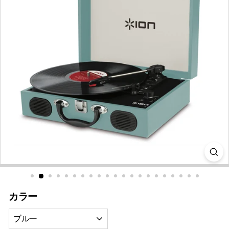
i
a
カラー