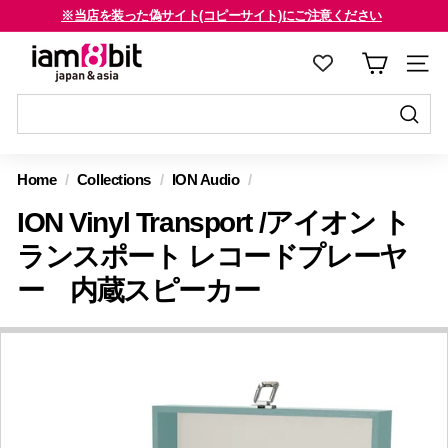
コ
※当店を装った偽サイト(コピーサイト)にご注意ください
ン
海外のお客様はご確認ください
ス
i
テ
ラ
a
ン
イ
m
ツ
ド
8
に
送
シ
送
ス
信
b
ョ
信
Home
/
Collections
/
ION Audio
/
キ
す
i
ー
す
ッ
る
ION Vinyl Transport /アイオン ト
を
t
る
プ
止
j
ランスポート レコードプレーヤ
す
め
a
ー 内蔵スピーカー
る
る
p
a
n
&
a
s