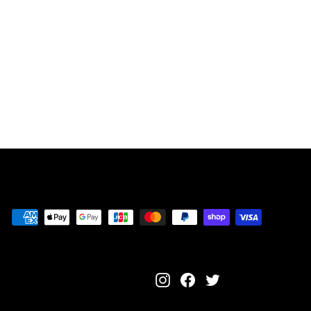
ン トランスポー
ト レコードプレ
ーヤー 内蔵スピ
ーカー
¥
¥6,880〜
6
,
8
8
0
〜
Instagram
Facebook
Twitter