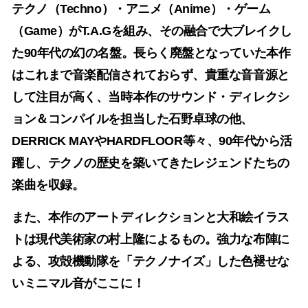
テクノ（Techno）・アニメ（Anime）・ゲーム
（Game）がT.A.Gを組み、その融合で大ブレイクし
た90年代の幻の名盤。長らく廃盤となっていた本作
はこれまで音楽配信されておらず、貴重な音音源と
して注目が高く、当時本作のサウンド・ディレクシ
ョン＆コンパイルを担当した石野卓球の他、
DERRICK MAYやHARDFLOOR等々、90年代から活
躍し、テクノの歴史を築いてきたレジェンドたちの
楽曲を収録。
また、本作のアートディレクションと大和絵イラス
トは現代美術家の村上隆によるもの。強力な布陣に
よる、攻殻機動隊を「テクノナイズ」した色褪せな
いミニマル音がここに！