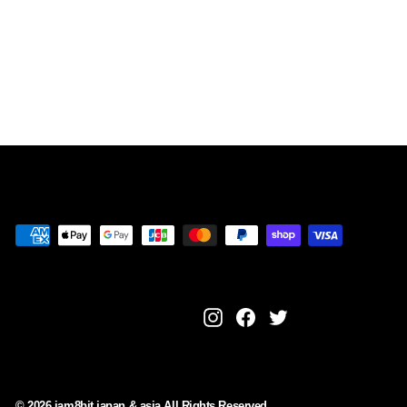
MEGATECH
BODY.CD., LTD.
¥
¥6,380
6
,
3
8
0
Instagram
Facebook
Twitter
© 2026 iam8bit japan & asia All Rights Reserved