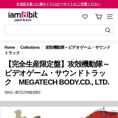
コ
※当店を装った偽サイト(コピーサイト)にご注意ください
ン
海外のお客様はご確認ください
ス
i
テ
ラ
a
ン
イ
m
ツ
ド
8
に
送
シ
送
ス
信
b
ョ
信
Home
/
Collections
/
攻殻機動隊～ビデオゲーム・サウンド
キ
す
i
ー
す
トラック
/
ッ
る
を
t
る
プ
【完全生産限定盤】攻殻機動隊～
止
j
す
め
ビデオゲーム・サウンドトラッ
a
る
る
p
ク MEGATECH BODY.CD., LTD.
a
SKU:
4571374921957
n
&
a
s