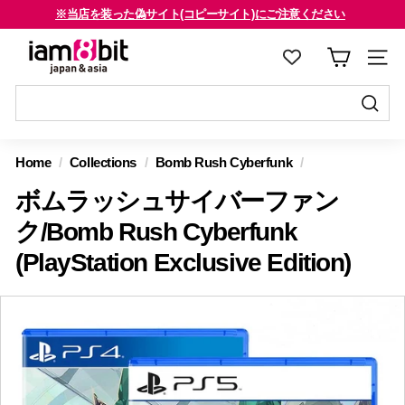
コ
※当店を装った偽サイト(コピーサイト)にご注意ください
ン
海外のお客様はご確認ください
ス
i
テ
ラ
a
ン
イ
m
ツ
ド
8
に
送
シ
送
ス
信
b
ョ
信
Home
/
Collections
/
Bomb Rush Cyberfunk
/
キ
す
i
ー
す
ッ
る
ボムラッシュサイバーファン
を
t
る
プ
止
j
ク/Bomb Rush Cyberfunk
す
め
a
(PlayStation Exclusive Edition)
る
る
p
a
n
&
a
s