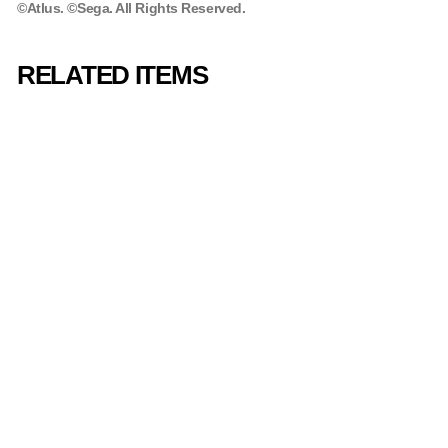
©Atlus. ©Sega. All Rights Reserved.
RELATED ITEMS
ペルソナ 5 /
Persona 5 Vinyl
Soundtrack 4xLP
- The Essential
Edition【アナロ
グレコード】