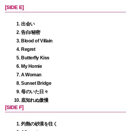
[SIDE E]
出会い
告白/秘密
Blood of Villain
Regret
Butterfly Kiss
My Homie
A Woman
Sunset Bridge
母のいた日々
底知れぬ傲慢
[SIDE F]
灼熱の砂漠を往く