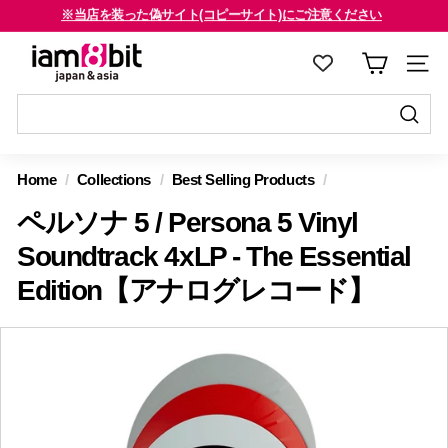
コ
海外のお客様はご確認ください
※当店を装った偽サイト(コピーサイト)にご注意ください
ン
ス
i
テ
ラ
a
ン
イ
m
ツ
ド
8
に
送
シ
送
ス
信
b
ョ
信
Home
/
Collections
/
Best Selling Products
/
キ
す
i
ー
す
ッ
る
ペルソナ 5 / Persona 5 Vinyl
を
t
る
プ
止
j
Soundtrack 4xLP - The Essential
す
め
a
Edition【アナログレコード】
る
る
p
a
n
&
a
s