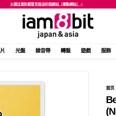
※請注意防範冒充我店的假網站（複製網站）。
海外客戶請注意確認。
停
i
止
a
幻
m
燈
8
片
b
節
片
光盤
錄音帶
轉盤
遊戲
服飾
i
目
t
j
a
p
a
首页
n
Be
&
(N
a