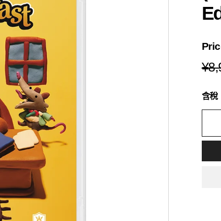
s
Ed
i
a
Pri
¥8,
含稅