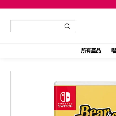
跳
至
内
容
发
发
送
送
至
至
所有產品
唱