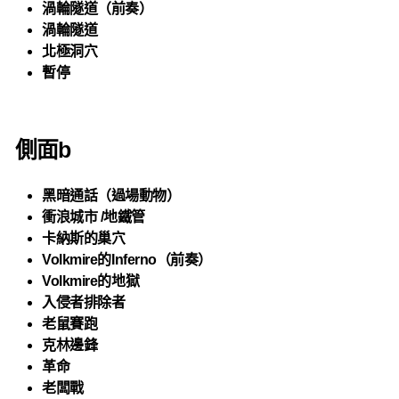
渦輪隧道（前奏）
渦輪隧道
北極洞穴
暫停
側面b
黑暗通話（過場動物）
衝浪城市 /地鐵管
卡納斯的巢穴
Volkmire的Inferno（前奏）
Volkmire的地獄
入侵者排除者
老鼠賽跑
克林邊鋒
革命
老闆戰