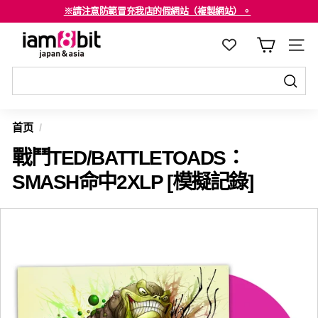
跳
※請注意防範冒充我店的假網站（複製網站）。
至
海外客戶請注意確認。
停
i
内
止
a
容
幻
m
燈
8
发
片
发
送
b
節
送
首页
/
至
i
目
至
戰鬥TED/BATTLETOADS：
t
j
SMASH命中2XLP [模擬記錄]
a
p
a
n
&
a
s