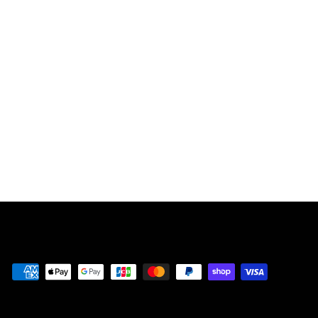
戰鬥
TED/BATTLETO
ADS：SMASH命
中2XLP [模擬記
錄]
¥
¥8,300
8
,
3
0
0