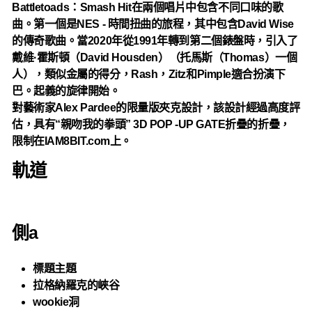
Battletoads：Smash Hit在兩個唱片中包含不同口味的歌
曲。第一個是NES - 時間扭曲的旅程，其中包含David Wise
的傳奇歌曲。當2020年從1991年轉到第二個錶盤時，引入了
戴維·霍斯頓（David Housden）（托馬斯（Thomas）一個
人），類似金屬的得分，Rash，Zitz和Pimple適合扮演下
巴。起義的旋律開始。
對藝術家Alex Pardee的限量版夾克設計，該設計經過高度評
估，具有“親吻我的拳頭” 3D POP -UP GATE折疊的折疊，
限制在IAM8BIT.com上。
軌道
側a
標題主題
拉格納羅克的峽谷
wookie洞