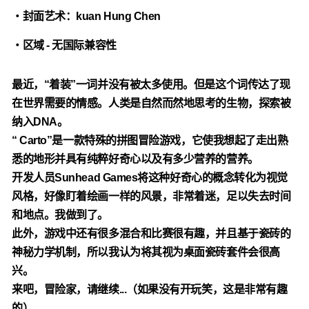
・封面艺术：kuan Hung Chen
・区域 - 无国际兼容性
最近，“着装”一词并没有被太多使用。但是这个词传达了现
在世界需要的情感。人类是自然而然地思考的生物，探索被
纳入DNA。
“ Carto”是一款特殊的拼图冒险游戏，它使我想起了走出熟
悉的地形并具有纯粹好奇心以及有多少营养的营养。
开发人员Sunhead Games将这种好奇心的概念转化为视觉
风格，好像盯着绘画一样的风景，非常着迷，足以失去时间
和地点。我做到了。
此外，游戏中还有很多混合和比赛很有趣，并且基于瓷砖的
神秘力学机制，所以我认为将其视为桌面瓷砖套件会很高
兴。
来吧，冒险家，请继续...（如果没有开玩笑，这是非常有趣
的）