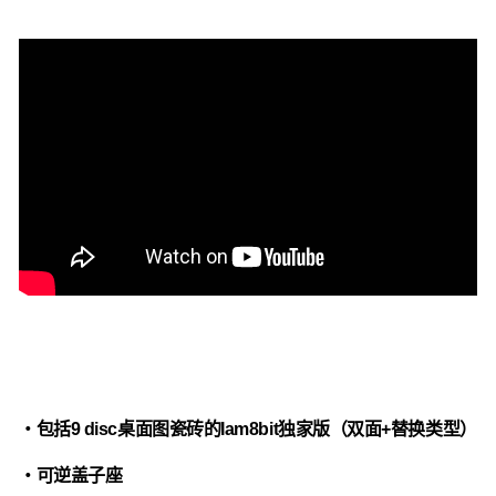
・包括9 disc桌面图瓷砖的Iam8bit独家版（双面+替换类型）
・可逆盖子座