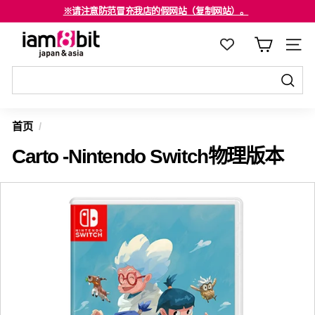
跳
※请注意防范冒充我店的假网站（复制网站）。
至
海外客户请注意确认。
停
i
内
止
a
容
幻
m
灯
8
发
片
发
送
b
节
送
首页
/
至
i
目
至
Carto -Nintendo Switch物理版本
t
j
a
p
a
n
&
a
s