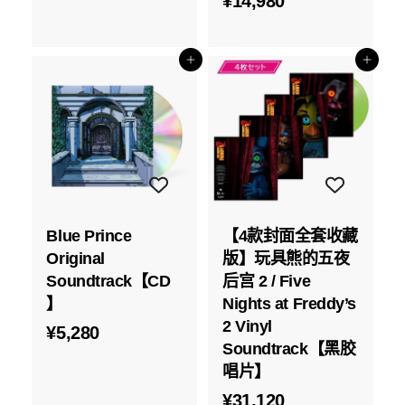
¥
¥14,980
,
1
8
4
8
添加到购物车
添加到购物车
,
0
9
8
0
Blue Prince
【4款封面全套收藏
Original
版】玩具熊的五夜
Soundtrack【CD
后宫 2 / Five
】
Nights at Freddy’s
2 Vinyl
¥
¥5,280
Soundtrack【黑胶
5
唱片】
,
¥
¥31,120