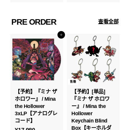
,
8
9
0
8
PRE ORDER
查看全部
0
添加到购物车
售罄
【予約】『ミナ ザ
【予約】[単品]
ホロワー』 / Mina
『ミナ ザ ホロワ
the Hollower
ー』 / Mina the
3xLP【アナログレ
Hollower
コード】
Keychain Blind
Box【キーホルダ
¥
¥17,980