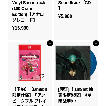
Vinyl Soundtrack
Soundtrack【CD
(180 Gram
】
Edition)【アナロ
¥
¥5,980
グレコード】
5
¥
¥16,980
,
1
9
6
8
添加到购物车
添加到购物车
,
0
9
8
0
【予約】【iam8bit
[预订]【iam8bit 独
限定仕様】『アン
家限定彩胶】《星
ビータブル ブレイ
际战甲》/