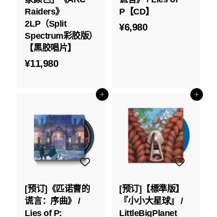
Raiders》
P【CD】
2LP（Split
¥
¥6,980
Spectrum彩胶版）
6
【黑胶唱片】
,
¥
¥11,980
9
1
8
1
0
添加到购物车
添加到购物车
,
9
8
0
[预订]《匹诺曹的
[预订]【標準版】
谎言：序曲》 /
『小小大星球』 /
Lies of P:
LittleBigPlanet