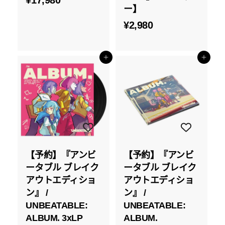
ー】
1
¥
¥2,980
7
2
,
,
9
添加到购物车
添加到购物车
9
8
8
0
0
【予約】『アンビ
【予約】『アンビ
ータブル ブレイク
ータブル ブレイク
アウトエディショ
アウトエディショ
ン』 /
ン』 /
UNBEATABLE:
UNBEATABLE:
ALBUM. 3xLP
ALBUM.