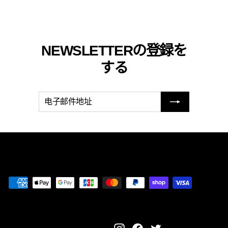
NEWSLETTERの登録を
する
电
立
子
即
邮
注
件
册
地
址
Instagram
Facebook
Twitter