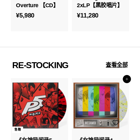
Overture 【CD】
2xLP【黑胶唱片】
¥
¥
¥5,980
¥11,280
5
1
,
1
9
,
8
2
0
8
RE-STOCKING
查看全部
0
添加到购物车
售罄