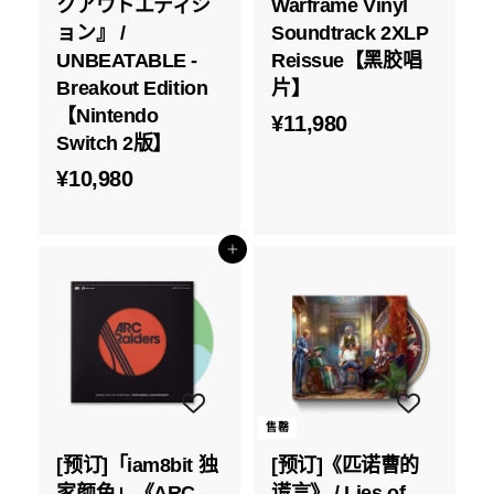
クアウトエディシ
Warframe Vinyl
ョン』 /
Soundtrack 2XLP
UNBEATABLE -
Reissue【黑胶唱
Breakout Edition
片】
【Nintendo
¥
¥11,980
Switch 2版】
1
¥
¥10,980
1
1
,
0
9
添加到购物车
,
8
9
0
8
0
售罄
[预订]「iam8bit 独
[预订]《匹诺曹的
家颜色」《ARC
谎言》 / Lies of