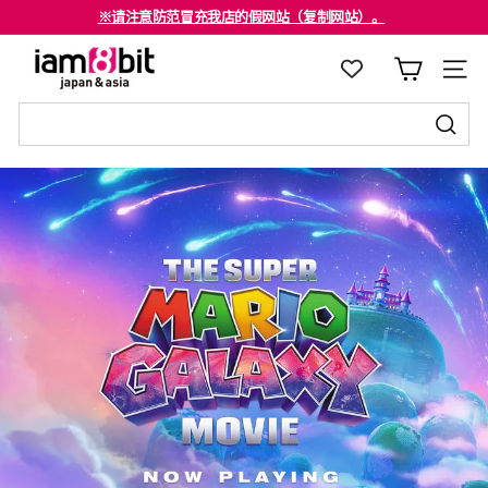
跳
海外客户请注意确认。
至
※请注意防范冒充我店的假网站（复制网站）。
停
i
内
止
a
容
幻
m
灯
8
发
片
发
送
b
节
送
至
i
目
至
t
j
a
p
a
n
&
a
s