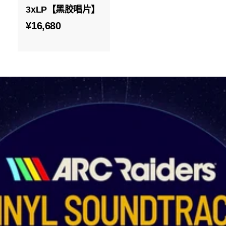
3xLP【黑胶唱片】
¥
¥16,680
1
6
,
6
8
0