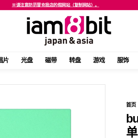
※请注意防范冒充我店的假网站（复制网站）。
海外客户请注意确认。
停
i
止
a
幻
m
灯
8
片
b
节
唱片
光盘
磁带
转盘
游戏
服饰
i
目
t
j
a
p
a
首页
n
b
&
单
a