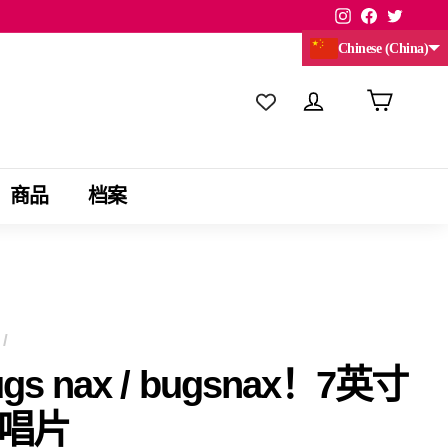
Instagram
Facebook
Twitte
Chinese (China)
商品
档案
/
ugs nax / bugsnax！7英寸
唱片