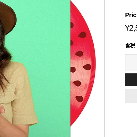
s
i
Pri
a
¥2,
含税