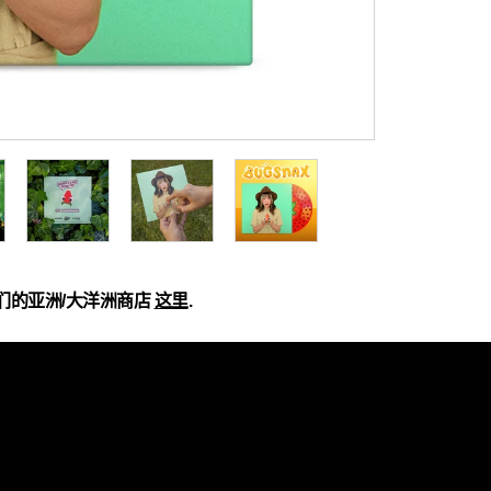
们的亚洲/大洋洲商店
这里
.