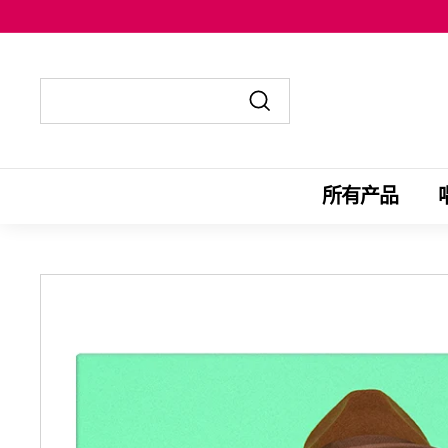
跳
至
内
容
发
发
送
送
至
至
所有产品