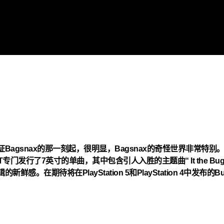
snax的那一刻起，很明显，Bagsnax的奇怪世界非常特别。可以
 IAM8BIT专门发行了7英寸的单曲，其中包含引人入胜的主题曲“ It t
在期待将在PlayStation 5和PlayStation 4中发布