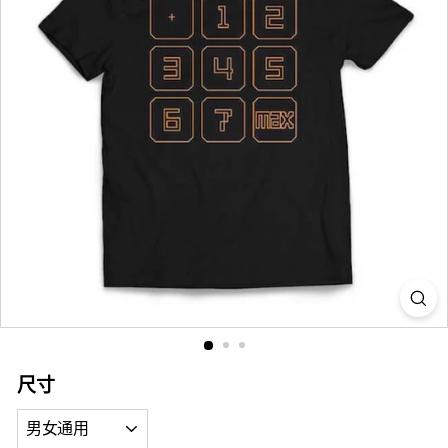
i
a
尺寸