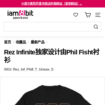
跳
※请注意防范冒充我店的假网站（复制网站）。
至
海外客户请注意确认。
停
i
内
止
a
容
幻
m
灯
8
发
片
发
送
b
节
送
首页
/
收藏品
/
最新产品
/
至
i
目
至
Rez Infinite独家设计由Phil Fisht衬
t
j
衫
a
SKU:
Rez_Inf_Phill_T_Unisex_S
p
a
n
&
a
s