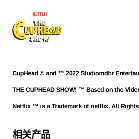
CupHead © and ™ 2022 Studiomdhr Entertai
THE CUPHEAD SHOW! ™ Based on the Vide
Netflix ™ is a Trademark of netflix. All Right
相关产品