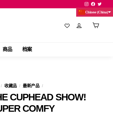
Instagram
Facebook
Twitte
Chinese (China)
商品
档案
/
收藏品
/
最新产品
/
HE CUPHEAD SHOW!
UPER COMFY