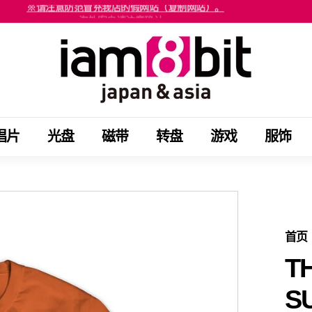
海外客户请注意确认。
※请注意防范冒充我店的假网站（复制网站）。
停
i
止
a
幻
m
灯
8
片
b
节
唱片
光盘
磁带
转盘
游戏
服饰
i
目
t
j
a
p
a
首页
n
T
&
S
a