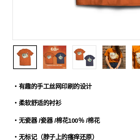
・有趣的手工丝网印刷的设计
・柔软舒适的衬衫
・无瓷器 /瓷器 /棉花100％ /棉花
・无标记（脖子上的瘙痒还原）