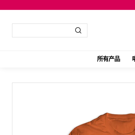
跳
至
内
容
发
发
送
送
至
至
所有产品