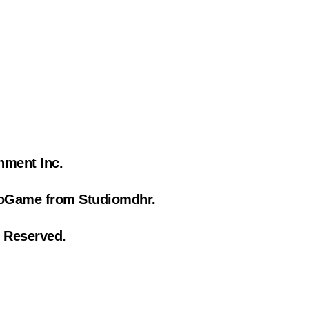
nment Inc.
oGame from Studiomdhr.
s Reserved.