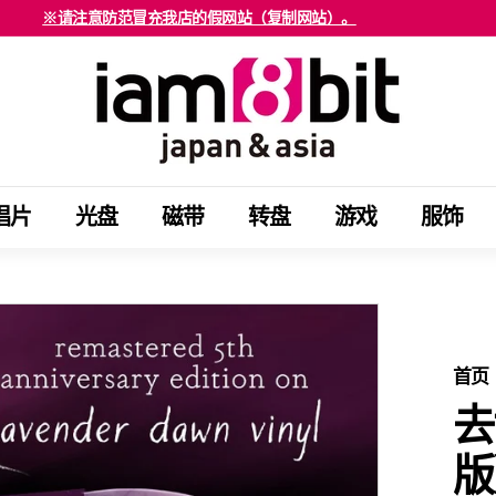
※请注意防范冒充我店的假网站（复制网站）。
海外客户请注意确认。
停
i
止
a
幻
m
灯
8
片
b
节
唱片
光盘
磁带
转盘
游戏
服饰
i
目
t
j
a
p
a
首页
n
去
&
版
a