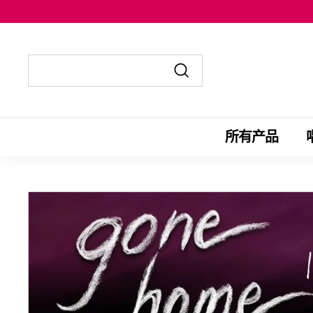
跳
至
内
容
发
发
送
送
至
至
所有产品