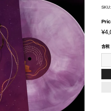
s
i
SKU
a
Pri
¥4,
含税