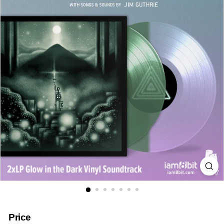
i
a
Price