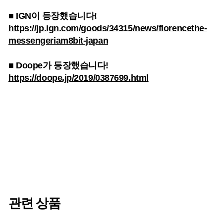
■ IGN이 등장했습니다!
https://jp.ign.com/goods/34315/news/florencethe-
messengeriam8bit-japan
■ Doope가 등장했습니다!
https://doope.jp/2019/0387699.html
관련 상품