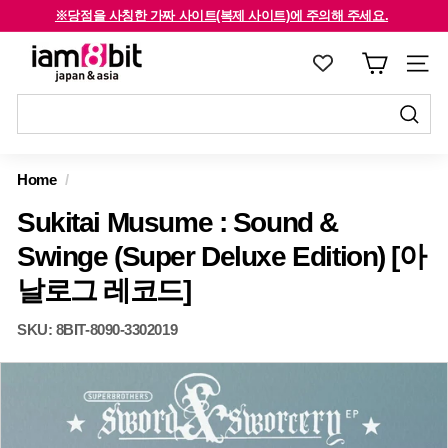
콘
※당점을 사칭한 가짜 사이트(복제 사이트)에 주의해 주세요.
텐
해외 고객은 확인해주세요 /For international customers, click here.
슬
i
츠
라
a
로
이
m
건
드
8
너
제
쇼
제
뛰
출
b
를
출
Home
/
기
하
i
중
하
기
Sukitai Musume : Sound &
지
t
기
하
j
Swinge (Super Deluxe Edition) [아
십
a
날로그 레코드]
시
p
오
a
SKU:
8BIT-8090-3302019
n
&
a
s