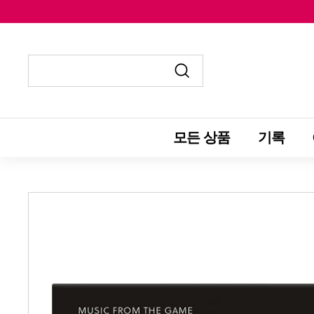
콘
텐
츠
로
건
제
제
너
출
출
뛰
하
하
모든 상품
기록
기
기
기