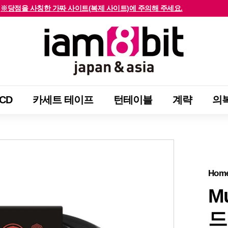
※당점을 사칭한 가짜 사이트(복제 사이트)에 주의해 주세요.
해외 고객님께서는 확인해 주시기 바랍니다.
슬
i
라
a
이
m
드
8
쇼
b
를
CD
카세트 테이프
턴테이블
계략
의
i
중
t
지
j
하
a
십
p
시
a
Hom
오
n
M
&
드
a