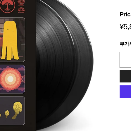
s
i
Pri
a
¥5,
부가