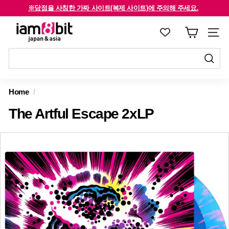
콘
※당점을 사칭한 가짜 사이트(복제 사이트)에 주의해 주세요.
텐
해외 고객은 확인해주세요 /For international customers, click here.
슬
i
츠
라
a
로
이
m
건
드
8
너
제
쇼
제
뛰
출
b
를
출
Home
/
기
하
i
중
하
기
The Artful Escape 2xLP
지
t
기
하
j
십
a
시
p
오
a
n
&
a
s