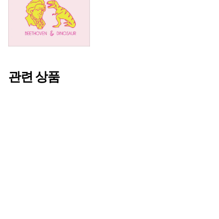
관련 상품
The Artful
Escape 2xLP
¥
¥7,600