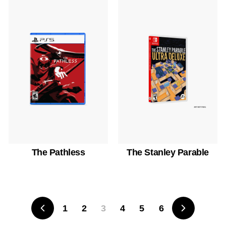
The Pathless
The Stanley Parable
1
2
3
4
5
6
前
次