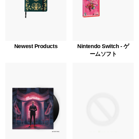
i
a
Newest Products
Nintendo Switch - ゲ
ームソフト