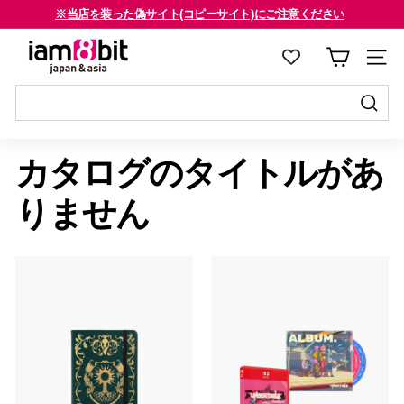
コ
※当店を装った偽サイト(コピーサイト)にご注意ください
ン
海外のお客様はご確認ください
ス
i
テ
ラ
a
ン
イ
m
ツ
ド
8
に
送
シ
送
ス
信
b
ョ
信
カタログのタイトルがあ
キ
す
i
ー
す
ッ
る
を
t
る
りません
プ
止
j
す
め
a
る
る
p
a
n
&
a
s