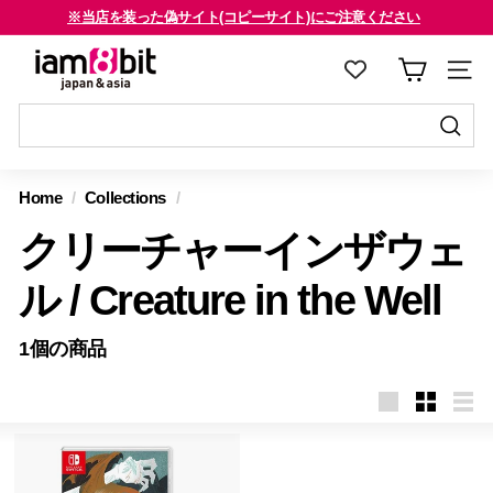
コ
※当店を装った偽サイト(コピーサイト)にご注意ください
ン
海外のお客様はご確認ください
ス
i
テ
ラ
a
ン
イ
m
ツ
ド
8
に
送
シ
送
ス
信
b
ョ
信
Home
/
Collections
/
キ
す
i
ー
す
ッ
る
クリーチャーインザウェ
を
t
る
プ
止
j
す
ル / Creature in the Well
め
a
る
る
p
1個の商品
a
n
&
a
s