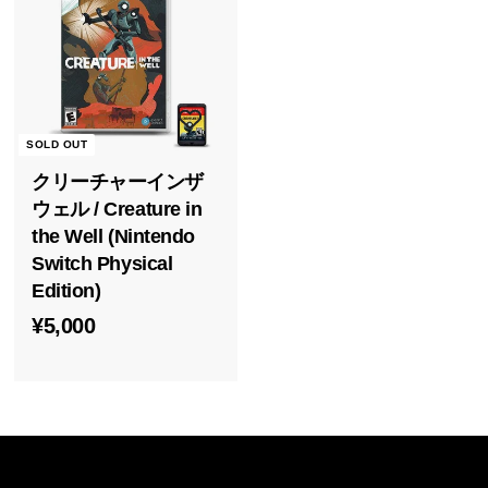
i
a
SOLD OUT
クリーチャーインザ
ウェル / Creature in
the Well (Nintendo
Switch Physical
Edition)
¥
¥5,000
5
,
0
0
0