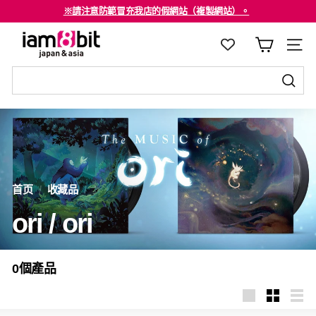
跳
※請注意防範冒充我店的假網站（複製網站）。
至
海外客戶請注意確認。
停
i
内
止
a
容
幻
m
燈
8
发
片
发
送
b
節
送
至
i
目
至
t
j
首页
/
收藏品
/
a
p
ori / ori
a
n
0個產品
&
a
s