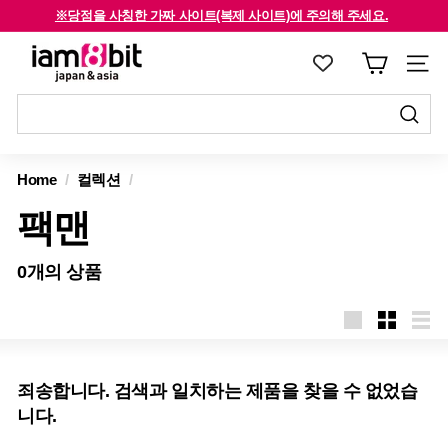
콘
※당점을 사칭한 가짜 사이트(복제 사이트)에 주의해 주세요.
텐
해외 고객은 확인해주세요 /For international customers, click here.
슬
i
츠
라
a
로
이
m
건
드
8
너
제
쇼
제
뛰
출
b
를
출
Home
/
컬렉션
/
기
하
i
중
하
기
팩맨
지
t
기
하
j
십
0개의 상품
a
시
p
오
a
n
&
죄송합니다. 검색과 일치하는 제품을 찾을 수 없었습
a
니다.
s